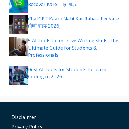
Recover Kare – पूरा गाइड
ChatGPT Kaam Nahi Kar Raha – Fix Kare
(हिंदी गाइड 2026)
5 AI Tools to Improve Writing Skills: The
Ultimate Guide for Students &
Professionals
Best AI Tools for Students to Learn
Coding in 2026
Disclaimer
Privacy Policy