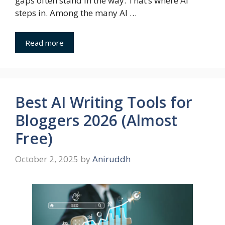
gaps often stand in the way. That’s where AI
steps in. Among the many AI …
Read more
Best AI Writing Tools for
Bloggers 2026 (Almost
Free)
October 2, 2025
by
Aniruddh